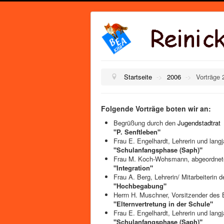
Startseite
->
2006
->
Vorträge 
Folgende Vorträge boten wir an:
Begrüßung durch den
Jugendstadtrat
"P. Senftleben"
Frau E. Engelhardt, Lehrerin und langj
"Schulanfangsphase (Saph)"
Frau M. Koch-Wohsmann, abgeordnete 
"Integration"
Frau A. Berg, Lehrerin/ Mitarbeiteri
"Hochbegabung"
Herrn H. Muschner, Vorsitzender des
"Elternvertretung in der Schule"
Frau E. Engelhardt, Lehrerin und langj
"Schulanfangsphase (Saph)"